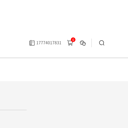
0
17774017831
tml刘承香 esKs-1916068897618:272024年6月6日