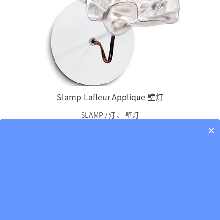
Slamp-Lafleur Applique 壁灯
SLAMP / 灯
、
壁灯
×