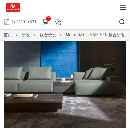
0
17774017831
首页
>
沙发
>
组合沙发
>
Molteni&C—MARTEEN 组合沙发