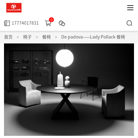
0
17774017831
首页
>
椅子
>
餐椅
>
De padova——Lady Pollack 餐椅