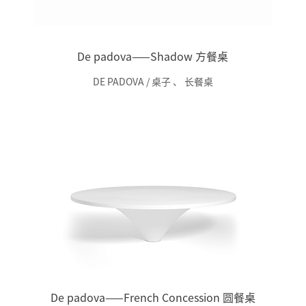
De padova——Shadow 方餐桌
DE PADOVA / 桌子
、
长餐桌
De padova——French Concession 圆餐桌