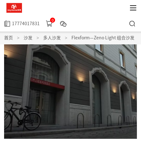
0
17774017831
首页
>
沙发
>
多人沙发
>
Flexform—Zeno Light 组合沙发