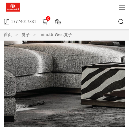
0
17774017831
首页
>
凳子
>
minotti-West凳子