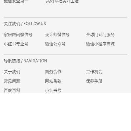
诚信安全第一
共创幸福美好生活
关注我们
/ FOLLOW US
家居顾问微信号
设计师微信号
全球门到门服务
小红书专业号
微信公众号
微信小程序商城
导航链接
/ NAVIGATION
关于我们
商务合作
工作机会
常见问题
网站条款
保养手册
百度百科
小红书号
Copyright @ 2022 杭州安意家居有限公司 Hangzhou Any Home Co., Ltd. | 版
权所有 All Rights Reserved. |
浙ICP备2022009838号-1
|
浙公网安备
33010902003273号