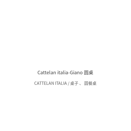
Cattelan italia-Giano 圆桌
CATTELAN ITALIA / 桌子
、
圆餐桌