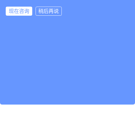
以客户为中心
以艰苦奋斗者为本
现在咨询
稍后再说
诚信安全第一
共创幸福美好生活
关注我们
/ FOLLOW US
家居顾问微信号
设计师微信号
全球门到门服务
小红书专业号
微信公众号
微信小程序商城
导航链接
/ NAVIGATION
关于我们
商务合作
工作机会
常见问题
网站条款
保养手册
百度百科
小红书号
Copyright @ 2022 杭州安意家居有限公司 Hangzhou Any Home Co., Ltd. | 版
权所有 All Rights Reserved. |
浙ICP备2022009838号-1
|
浙公网安备