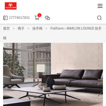
0
17774017831
首页
>
椅子
>
扶手椅
>
Poliform—MARLON LOUNGE 扶手
椅