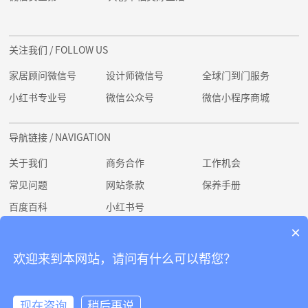
关注我们
/ FOLLOW US
家居顾问微信号
设计师微信号
全球门到门服务
小红书专业号
微信公众号
微信小程序商城
导航链接
/ NAVIGATION
关于我们
商务合作
工作机会
常见问题
网站条款
保养手册
百度百科
小红书号
×
Copyright @ 2022 杭州安意家居有限公司 Hangzhou Any Home Co., Ltd. | 版
欢迎来到本网站，请问有什么可以帮您？
权所有 All Rights Reserved. |
浙ICP备2022009838号-1
|
浙公网安备
33010902003273号
现在咨询
稍后再说