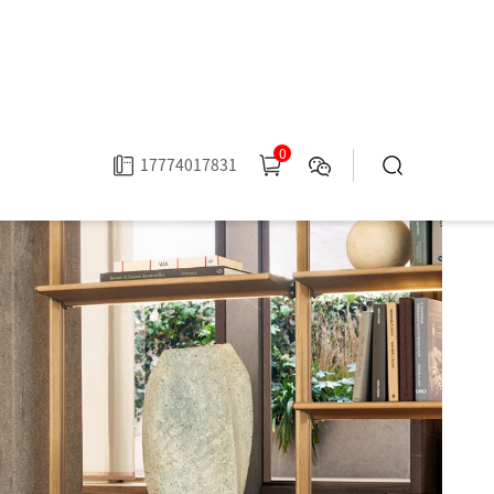
0
17774017831