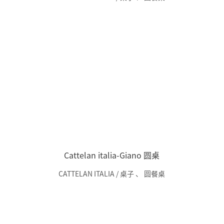
Cattelan italia-Giano 圆桌
CATTELAN ITALIA / 桌子
、
圆餐桌