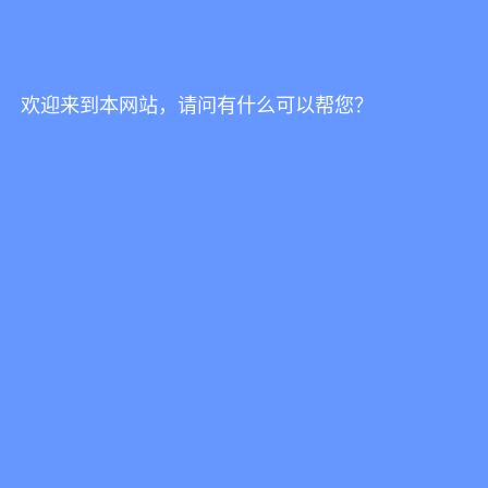
欢迎来到本网站，请问有什么可以帮您？
DAYTONA-Vega 酒柜
DAYTONA / 酒柜
以客户为中心
以艰苦奋斗者为本