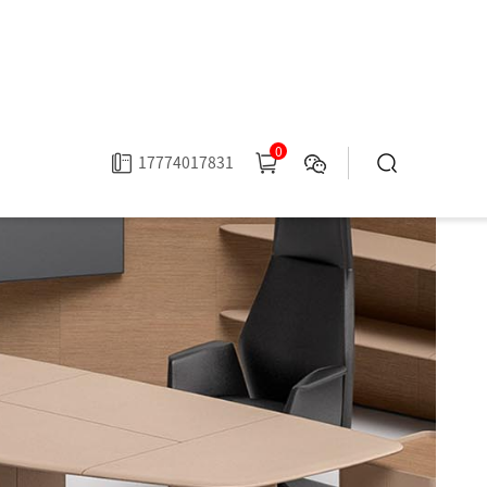
0
17774017831