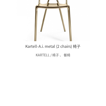
Kartell-A.i. metal (2 chairs) 椅子
KARTELL / 椅子
、
餐椅