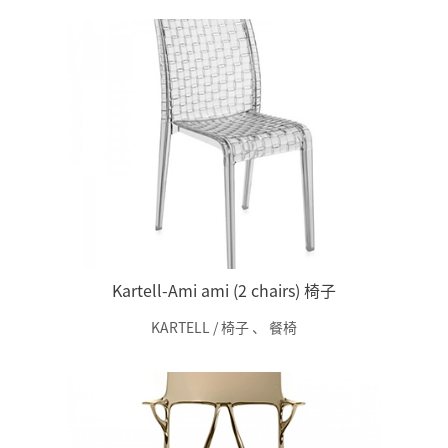
Kartell-Ami ami (2 chairs) 椅子
KARTELL / 椅子
、
餐椅