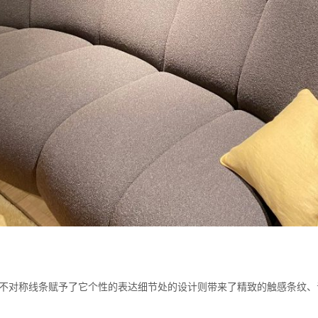
o沙发不对称线条赋予了它个性的表达细节处的设计则带来了精致的触感条纹