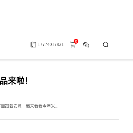
0
17774017831
s新品来啦！
面跟着安意一起来看看今年米...