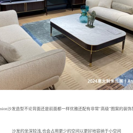
llusion沙发造型不论背面还是前面都一样优雅还配有非常“高级”图案的装饰
沙发的坐深较浅,也会占用更少的空间以更好地容纳于小空间