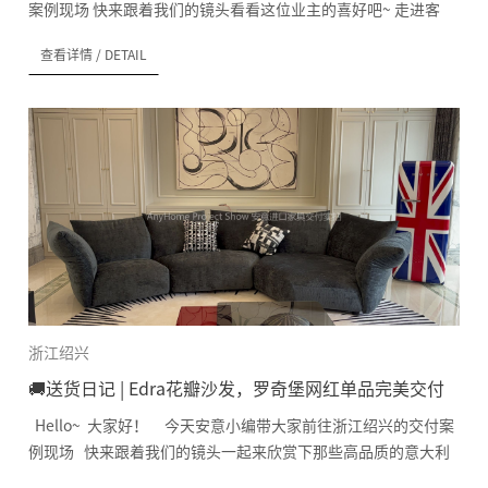
案例现场 快来跟着我们的镜头看看这位业主的喜好吧~ 走进客
厅， 仿佛进入了一个充满艺术与品质的世界… 1.Natuzzi Long
查看详情
/ DETAIL
Beach 沙发 业主家客厅被温馨的米白色所环绕。搭配精心挑选
的这款长达3米的条式组合沙发， 宽1米包含3个靠枕，沙发的外
包材质是精致的Natuzzi真皮，触感细腻柔软，时尚大气 其灰色
调的精致真皮不仅与背景墙完美融合，更为空间注入了一抹现代
气息。 沙发的每一寸都散发着时尚与大气，坐上去仿佛被柔软与
舒适紧紧拥抱。 这款设计独特的模块式组合沙发Long Beach，
出自克劳迪奥·贝利尼大师的杰作，简约而不简单, 其款式多样可
选长条式或转角式，能适应各种居家环境。 纤细的扶手也为座
椅留下充足的空间，带来更好的舒适体验。 沙发脚的高度也可
以...
浙江绍兴
🚚送货日记 | Edra花瓣沙发，罗奇堡网红单品完美交付
Hello~ 大家好！ 今天安意小编带大家前往浙江绍兴的交付案
例现场 快来跟着我们的镜头一起来欣赏下那些高品质的意大利
原装进口家具吧~ 卧室空间… 装修新家是一件件繁琐