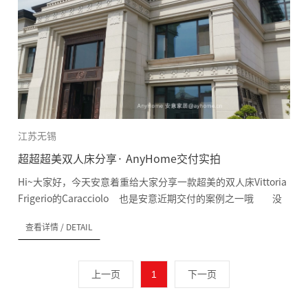
个角落 无论是颜值还是实用性还是舒适型都是非常顶级的 这
位业主选择的亮粉色的布艺颜色和法式绿的背景，搭出了不一样
的感觉，审美太好了！ 近距离观察沙发的布艺，仿佛都能感受
到舒适的...
江苏无锡
超超超美双人床分享· AnyHome交付实拍
Hi~大家好，今天安意着重给大家分享一款超美的双人床Vittoria
Frigerio的Caracciolo 也是安意近期交付的案例之一哦 没
错，就是这张超少女的粉嫩闷扣床Caracciolo 我们的客户真
查看详情
/ DETAIL
的都太有眼光了，少女粉和古老的闷扣手工工艺相结合， 有一
种别样的宫廷风，优雅极了。 Caracciolo双人床就像一件迷
人的手工制造杰作，浑身散发着古老的韵味~ 设计于1800年，
上一页
1
下一页
历经百年的历史，品味造型却依旧在线，果然经典的设计总是能
禁得住时间的洗礼。 官图...